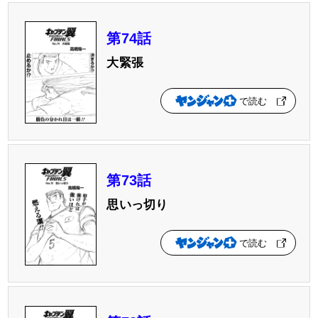
第74話
大緊張
で読む
第73話
思いっ切り
で読む