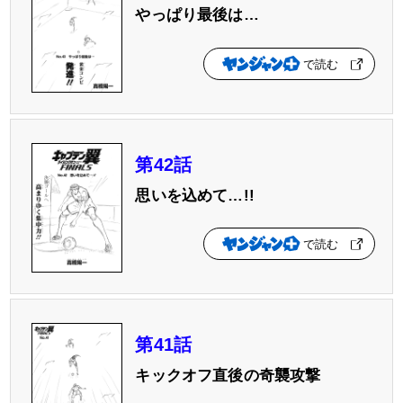
やっぱり最後は…
で読む
第42話
思いを込めて…!!
で読む
第41話
キックオフ直後の奇襲攻撃