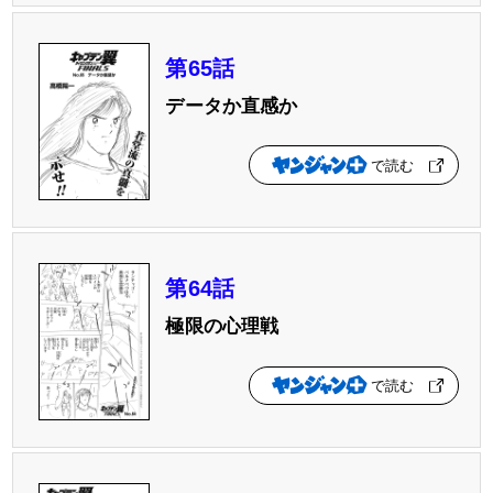
第65話
データか直感か
で読む
第64話
極限の心理戦
で読む