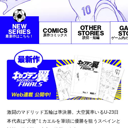
NEWS
NEW
OTHER
G
COMICS
SERIES
STORIES
ST
原作コミックス
最新作はこちら！
読切・短編
ゲーム内
激闘のマドリッド五輪は準決勝。大空翼率いるU-23日
本代表は“天使”ミカエルを筆頭に優勝を狙うスペインと