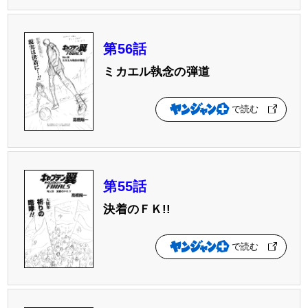
第56話
ミカエル執念の弾道
で読む
第55話
決着のＦＫ!!
で読む