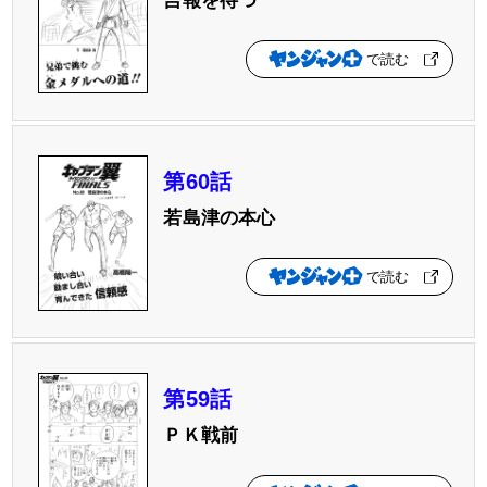
吉報を待つ
で読む
第60話
若島津の本心
で読む
第59話
ＰＫ戦前