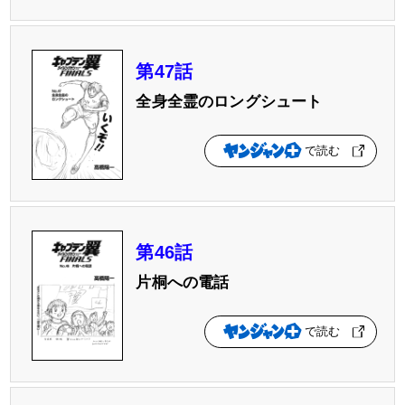
第47話
全身全霊のロングシュート
で読む
第46話
片桐への電話
で読む