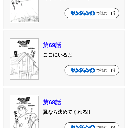
で読む
第69話
ここにいるよ
で読む
第68話
翼なら決めてくれる!!
で読む