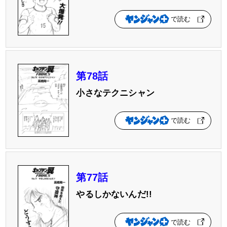
で読む
第78話
小さなテクニシャン
で読む
第77話
やるしかないんだ!!
で読む