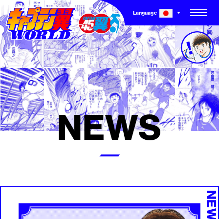
Language
TOP
CHARACTER
NEWS
SERIES
NEW SERIES
COMICS
OTHER STORIES
GAME STORY
NEW
TO THE WORLD