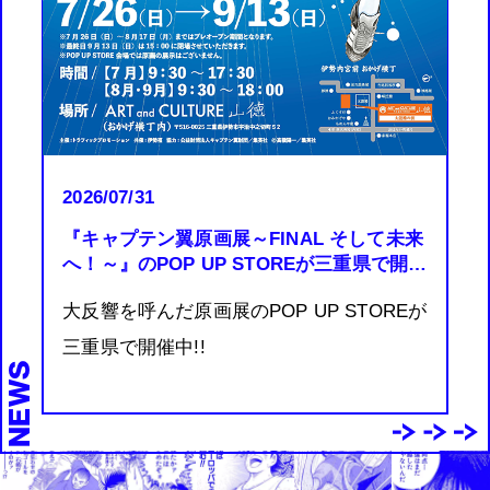
2026/07/31
『キャプテン翼原画展～FINAL そして未来
へ！～』のPOP UP STOREが三重県で開催
中!!
大反響を呼んだ原画展のPOP UP STOREが
三重県で開催中!!
NEWS